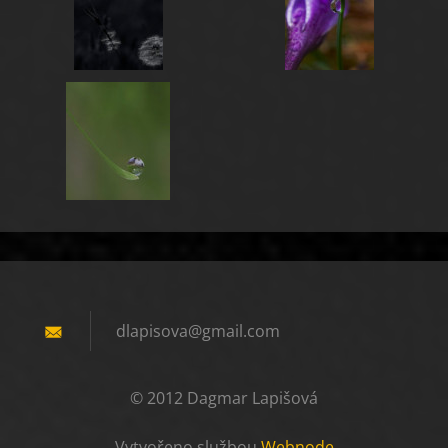
dlapisov
a@gmail.
com
© 2012 Dagmar Lapišová
Vytvořeno službou
Webnode