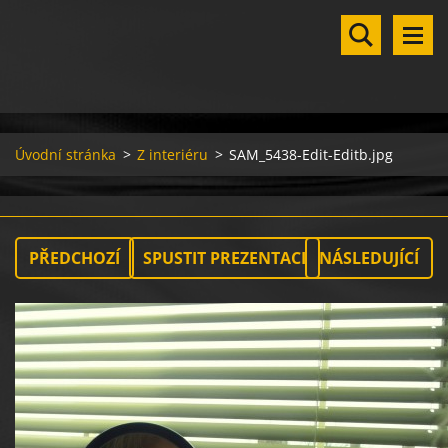
Úvodní stránka
>
Z interiéru
>
SAM_5438-Edit-Editb.jpg
PŘEDCHOZÍ
SPUSTIT PREZENTACI
NÁSLEDUJÍCÍ